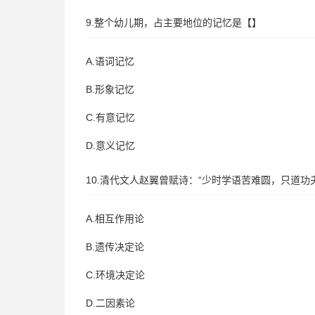
9.整个幼儿期，占主要地位的记忆是【】
A.语词记忆
B.形象记忆
C.有意记忆
D.意义记忆
10.清代文人赵翼曾赋诗：“少时学语苦难圆，只道
A.相互作用论
B.遗传决定论
C.环境决定论
D.二因素论