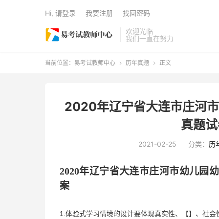
Hi, 请登录
我要注册
找回密码
欢迎光临
我们一直在努力
当前位置：
易考试教师中心
历年真题
正文


2020年辽宁省大连市庄河
真题试
2021-02-25
分类：
历
2020年
辽宁省大连市庄河市
幼儿园
案
1.体验式学习情境的设计要体现真实性、【】、社会