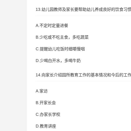
13.幼儿园教师及家长要帮助幼儿养成良好的饮食习
A.不定时定量进餐
B.少吃或不吃主食，多吃蔬菜
C.提醒幼儿吃饭时细嚼慢咽
D.少喝白开水，多喝牛奶
14.向家长介绍园所教育工作的基本情况和今后的工
A.家访
B.开家长会
C.办家长学校
D.教育讲座