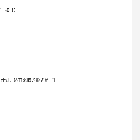
惯，如【】
作计划，适宜采取的形式是【】