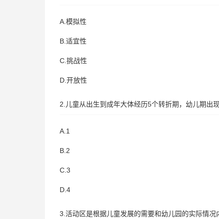
A.模拟性
B.适宜性
C.挑战性
D.开放性
2.儿童从出生到成年大体经历5个转折期，幼儿期出
A.1
B.2
C.3
D.4
3.活动区是根据儿童发展的需要和幼儿园的实际情