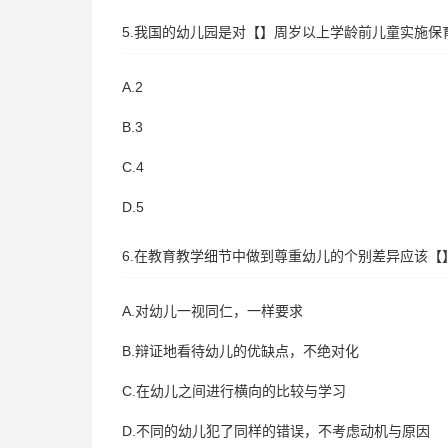
5.我国的幼儿园是对【】周岁以上学龄前儿童实施保
A.2
B.3
C.4
D.5
6.在教育教学细节中做到尊重幼儿的个别差异应该【
A.对幼儿一视同仁，一样要求
B.辩证地看待幼儿的优缺点，不绝对化
C.在幼儿之间进行横向的比较与学习
D.不同的幼儿犯了同样的错误，不考虑动机与原因